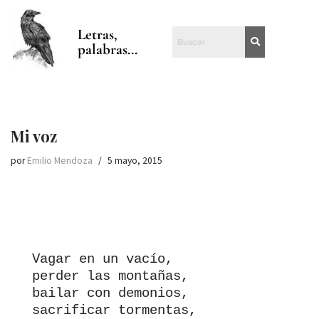
Letras,
Saltar
palabras...
al
contenido
Mi voz
por
Emilio Mendoza
5 mayo, 2015
Vagar en un vacío,

perder las montañas,

bailar con demonios,

sacrificar tormentas,
