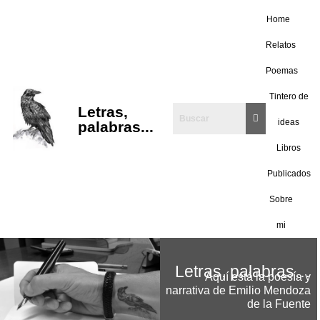
Home
Saltar
Relatos
al
Poemas
contenido
Tintero de
Letras,
ideas
palabras...
Libros
Publicados
Sobre
mi
Letras, palabras…
Aquí está la poesía y
narrativa de Emilio Mendoza
de la Fuente