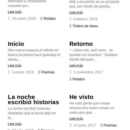
Intervalos El entusiasmo
Arte y encuentro es un proyecto
causado por...
que, por medio de poesía...
Leer más
Leer más
24 enero, 2020
Relatos
6 febrero, 2019
Tintero de ideas
Inicio
Retorno
Otro nuevo espacio,el infinito en
“—¡Dios mío, qué solos se
blanco,la pluma hace guardiay el
quedan los muertos! ” Gustavo
viento,...
Adolfo Bécquer...
Leer más
Leer más
5 enero, 2018
Poemas
1 noviembre, 2017
Relatos
La noche
He visto
escribió historias
He visto gente que rompe
versoscomo quien rompe un
La noche escribió historias
nudo,ojos que...
olvidadas que la lluvia dejó en
la...
Leer más
Leer más
14 junio, 2017
Poemas