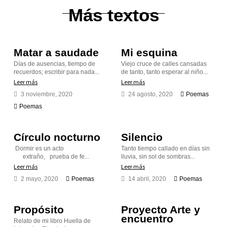
Más textos
Matar a saudade
Mi esquina
Días de ausencias, tiempo de
Viejo cruce de calles cansadas
recuerdos; escribir para nada...
de tanto, tanto esperar al niño...
Leer más
Leer más
3 noviembre, 2020
24 agosto, 2020
Poemas
Poemas
Círculo nocturno
Silencio
Dormir es un acto
Tanto tiempo callado en días sin
extraño, prueba de fe...
lluvia, sin sol de sombras...
Leer más
Leer más
2 mayo, 2020
Poemas
14 abril, 2020
Poemas
Propósito
Proyecto Arte y
encuentro
Relato de mi libro Huella de