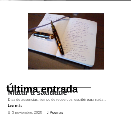
Última entrada
Matar a saudade
Días de ausencias, tiempo de recuerdos; escribir para nada...
Leer más
3 noviembre, 2020
Poemas