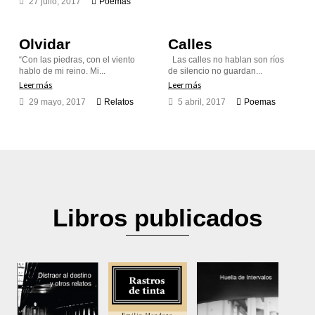
27 julio, 2017
Poemas
Olvidar
Calles
“Con las piedras, con el viento
Las calles no hablan son ríos
hablo de mi reino. Mi...
de silencio no guardan...
Leer más
Leer más
29 mayo, 2017
Relatos
5 abril, 2017
Poemas
Libros publicados