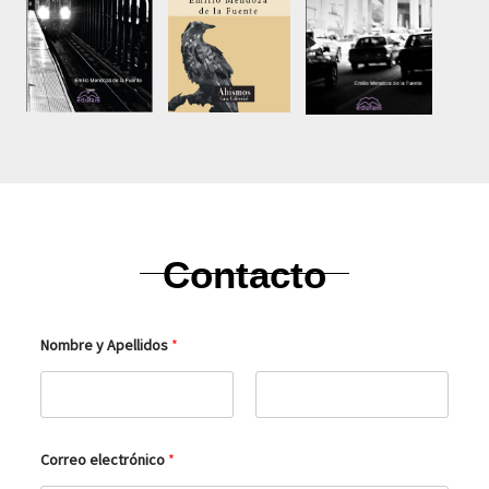
Contacto
Nombre y Apellidos
*
Nombre
Apellidos
C
Correo electrónico
*
o
r