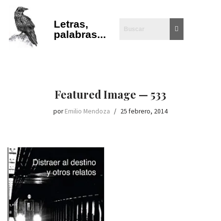
Letras,
Saltar
palabras...
al
contenido
Featured Image — 533
por
Emilio Mendoza
25 febrero, 2014