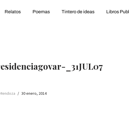
Relatos
Poemas
Tintero de ideas
Libros Pub
sidenciagovar-_31JUL07
 Mendoza
30 enero, 2014