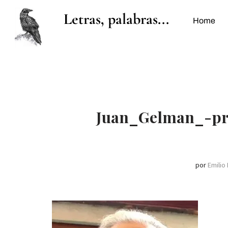
Letras, palabras...
Home
Saltar
al
contenido
Juan_Gelman_-pre
por
Emilio