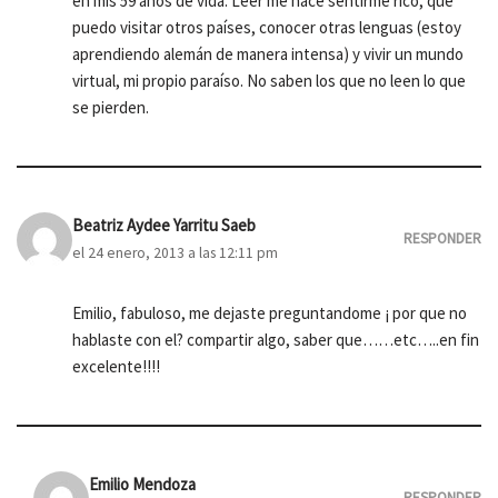
en mis 59 años de vida. Leer me hace sentirme rico, que
puedo visitar otros países, conocer otras lenguas (estoy
aprendiendo alemán de manera intensa) y vivir un mundo
virtual, mi propio paraíso. No saben los que no leen lo que
se pierden.
Beatriz Aydee Yarritu Saeb
RESPONDER
el 24 enero, 2013 a las 12:11 pm
Emilio, fabuloso, me dejaste preguntandome ¡ por que no
hablaste con el? compartir algo, saber que……etc…..en fin
excelente!!!!
Emilio Mendoza
RESPONDER