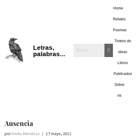
Home
Saltar
Relatos
al
Poemas
contenido
Tintero de
Letras,
ideas
palabras...
Libros
Publicados
Sobre
mi
Ausencia
por
Emilio Mendoza
17 mayo, 2011