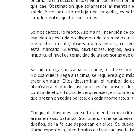
encima de esa sucia senda. Olvidan que no tienen ala
que cae. Obstinación que solamente alimentan e
salida. Y no por ello refleja una tragedia, es s
simplemente aquello que somos.
Somos tercos, lo repito. Asoma mi intención de c
esa idea a pesar de no disponer de los medios int
me basta con salir, observar a los demás, a usted
está marcado. Guerras, discusiones, logros, avan
importa el nivel de tenacidad de las personas que
Ser líder no garantiza nada a nadie, o tal vez sól
No cualquiera llega a la cima, se requiere algo má
creer en algo. Ellos determinan el rumbo, de a
atmósfera en donde casi todos están convencidos d
contra de ellos. Lucha de terquedades, en donde n
que brotan en todas partes, en cada momento, sin
Choque de ilusiones que se forjan en la convicción,
arma en esas batallas. Son sueños que se pueden 
dueños, de la fe que depositan en ellos. Se pued
llama esperanza, otro bonito disfraz que usa la t