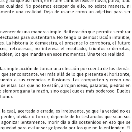
s y, aunque así fuera, en el aire también existe lluvia, polvo, lodo
sa cualidad. No podemos escapar de ello, no existe manera, ni
olamente una realidad. Deja de usarse como un adjetivo para ser
onvencer de una manera simple. Reiteración que permite sembrar
electuales para sustentarla. No tengo la demostración infalible,
es. La historia lo demuestra, el presente lo corrobora, el futuro
ces, retrocesos; no interesa el resultado, triunfos o derrotas,
 deciden, los que mandan en esos momentos. Una terca realidad.
o la simple acción de tomar una elección por cuenta de los demás.
s que ser constante, ver más allá de lo que presenta el horizonte,
cuerdo a sus creencias e ilusiones. Las comparten y crean una
e ellas. Los que no lo están, arrojan ideas, palabras, piedras en
o siempre gana la razón, sino aquel que es más poderoso. Duelos
 honor.
 la cual, acertada o errada, es irrelevante, ya que la verdad no es
perder, olvidar o torcer; depende de lo testarudos que sean sus
e agonizar lentamente, morir día a día sostenidos en eso que se
erquedad para evitar ser golpeada por los que no la entienden. El